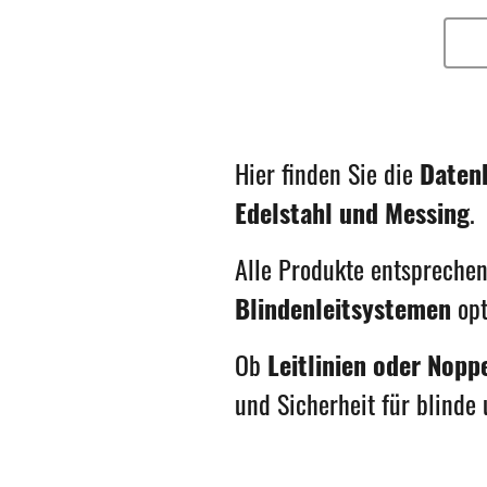
Start
Über uns
Produkte
Date
Hier finden Sie die
Datenb
Edelstahl und Messing
.
Alle Produkte entspreche
Blindenleitsystemen
opt
Ob
Leitlinien oder Nopp
und Sicherheit für blind