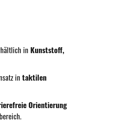
akt
AGB/ Datenschutz
Impressum
hältlich in
Kunststoff,
nsatz in
taktilen
rierefreie Orientierung
bereich.