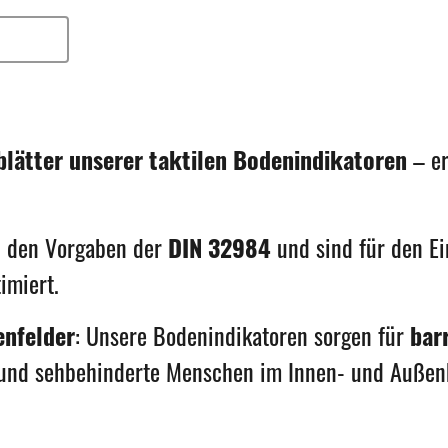
nblätter
Schulungsangebot
Häufige Fragen/ FAQ
Kont
lätter unserer taktilen Bodenindikatoren
– er
n den Vorgaben der
DIN 32984
und sind für den Ei
imiert.
enfelder
: Unsere Bodenindikatoren sorgen für
bar
e und sehbehinderte Menschen im Innen- und Außen