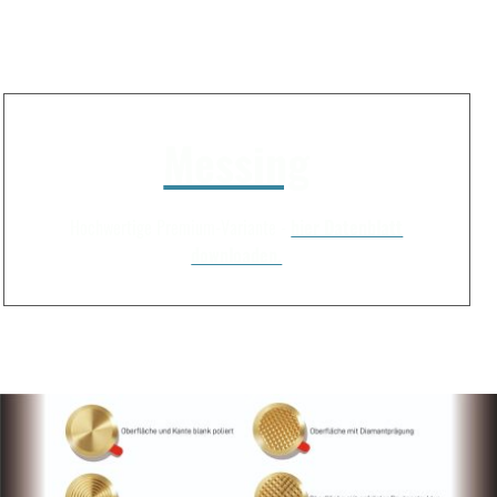
Messing
Hochwertige Premium-Variante -
hier Datenblatt
downloaden.