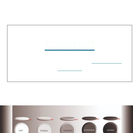
Kunststoff
Preisgünstige Lösung für Innenbereiche -
hier Datenblatt
downloaden.