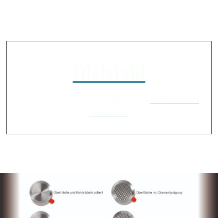
Edelstahl
Mittleres Preisniveau mit klassischer Optik -
hier Datenblatt
downloaden.