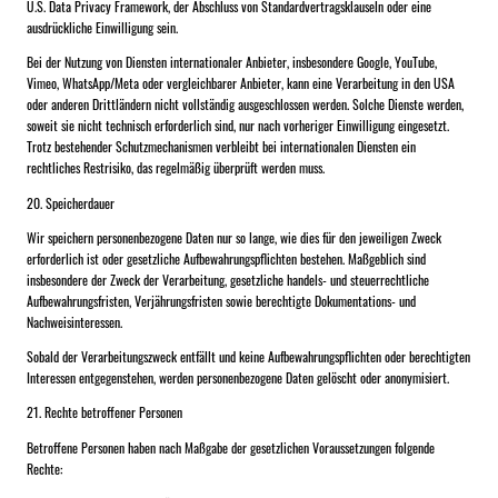
U.S. Data Privacy Framework, der Abschluss von Standardvertragsklauseln oder eine
ausdrückliche Einwilligung sein.
Bei der Nutzung von Diensten internationaler Anbieter, insbesondere Google, YouTube,
Vimeo, WhatsApp/Meta oder vergleichbarer Anbieter, kann eine Verarbeitung in den USA
oder anderen Drittländern nicht vollständig ausgeschlossen werden. Solche Dienste werden,
soweit sie nicht technisch erforderlich sind, nur nach vorheriger Einwilligung eingesetzt.
Trotz bestehender Schutzmechanismen verbleibt bei internationalen Diensten ein
rechtliches Restrisiko, das regelmäßig überprüft werden muss.
20. Speicherdauer
Wir speichern personenbezogene Daten nur so lange, wie dies für den jeweiligen Zweck
erforderlich ist oder gesetzliche Aufbewahrungspflichten bestehen. Maßgeblich sind
insbesondere der Zweck der Verarbeitung, gesetzliche handels- und steuerrechtliche
Aufbewahrungsfristen, Verjährungsfristen sowie berechtigte Dokumentations- und
Nachweisinteressen.
Sobald der Verarbeitungszweck entfällt und keine Aufbewahrungspflichten oder berechtigten
Interessen entgegenstehen, werden personenbezogene Daten gelöscht oder anonymisiert.
21. Rechte betroffener Personen
Betroffene Personen haben nach Maßgabe der gesetzlichen Voraussetzungen folgende
Rechte: