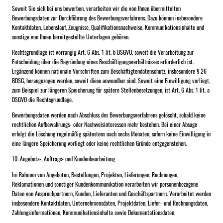
Soweit Sie sich bei uns bewerben, verarbeiten wir die von Ihnen übermittelten
Bewerbungsdaten zur Durchführung des Bewerbungsverfahrens. Dazu können insbesondere
Kontaktdaten, Lebenslauf, Zeugnisse, Qualifikationsnachweise, Kommunikationsinhalte und
sonstige von Ihnen bereitgestellte Unterlagen gehören.
Rechtsgrundlage ist vorrangig Art. 6 Abs. 1 lit. b DSGVO, soweit die Verarbeitung zur
Entscheidung über die Begründung eines Beschäftigungsverhältnisses erforderlich ist.
Ergänzend können nationale Vorschriften zum Beschäftigtendatenschutz, insbesondere § 26
BDSG, herangezogen werden, soweit diese anwendbar sind. Soweit eine Einwilligung vorliegt,
zum Beispiel zur längeren Speicherung für spätere Stellenbesetzungen, ist Art. 6 Abs. 1 lit. a
DSGVO die Rechtsgrundlage.
Bewerbungsdaten werden nach Abschluss des Bewerbungsverfahrens gelöscht, sobald keine
rechtlichen Aufbewahrungs- oder Nachweisinteressen mehr bestehen. Bei einer Absage
erfolgt die Löschung regelmäßig spätestens nach sechs Monaten, sofern keine Einwilligung in
eine längere Speicherung vorliegt oder keine rechtlichen Gründe entgegenstehen.
10. Angebots-, Auftrags- und Kundenbearbeitung
Im Rahmen von Angeboten, Bestellungen, Projekten, Lieferungen, Rechnungen,
Reklamationen und sonstiger Kundenkommunikation verarbeiten wir personenbezogene
Daten von Ansprechpartnern, Kunden, Lieferanten und Geschäftspartnern. Verarbeitet werden
insbesondere Kontaktdaten, Unternehmensdaten, Projektdaten, Liefer- und Rechnungsdaten,
Zahlungsinformationen, Kommunikationsinhalte sowie Dokumentationsdaten.