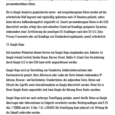
personenbeziehbare Daten.
Die in Google Analytics gespeicherten nutzer- und ereignisbezogenen Daten werden auf das
erforderliche Maß begrenzt und regelmäßig spätestens nach 14 Monaten gelöscht, sofern
keine kürzere Aufbewahrungsfrist eingestellt ist. Soweit personenbezogene Daten in die USA
übermittelt werden, erfolgt dies nach aktuellem Stand auf Grundlage geeigneter Garantien,
insbesondere einer Zertifizierung des jeweiligen US-Empfängers nach dem EU-U.S. Data
Privacy Framework oder auf Grundlage von Standardvertragsklauseln, soweit erforderlich.
13. Google Maps
Auf einzelnen Webseiten können Karten von Google Maps eingebunden sein. Anbieter ist
Google Ireland Limited, Gordon House, Barrow Street, Dublin 4, Irland. Eine Verarbeitung
durch Google LLC in den USA kann nicht ausgeschlossen werden.
Google Maps wird zur Darstellung von Standorten, Anfahrtsinformationen oder
Kartenmaterial genutzt. Beim Aktivieren oder Laden der Karte können insbesondere IP-
Adresse, Browser- und Gerätedaten, Standortdaten, die aufgerufene Seite, Datum und
Uhrzeit des Zugriffs sowie Interaktionsdaten an Google übermittelt werden. Wenn Sie in
Ihrem Google-Konto angemeldet sind, kann Google die Nutzung Ihrem Konto zuordnen.
Google Maps wird nur nach vorheriger Einwilligung geladen, soweit hierfür Daten an Google
übertragen oder Informationen im Endgerät verarbeitet werden. Rechtsgrundlagen sind § 25
Abs. 1 TDDDG und Art. 6 Abs. 1 lit. a DSGVO. Die Einwilligung kann jederzeit mit Wirkung für
die Zukunft widerrufen werden.