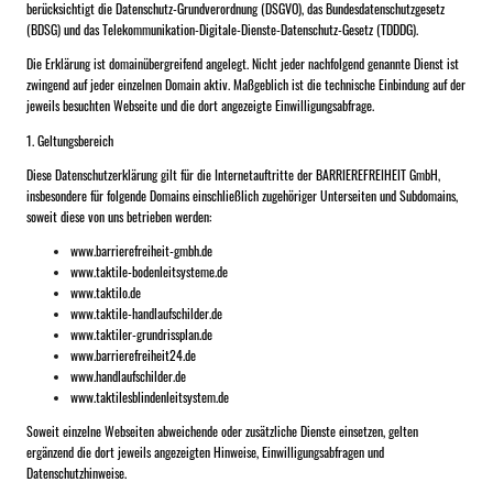
berücksichtigt die Datenschutz-Grundverordnung (DSGVO), das Bundesdatenschutzgesetz
(BDSG) und das Telekommunikation-Digitale-Dienste-Datenschutz-Gesetz (TDDDG).
Die Erklärung ist domainübergreifend angelegt. Nicht jeder nachfolgend genannte Dienst ist
zwingend auf jeder einzelnen Domain aktiv. Maßgeblich ist die technische Einbindung auf der
jeweils besuchten Webseite und die dort angezeigte Einwilligungsabfrage.
1. Geltungsbereich
Diese Datenschutzerklärung gilt für die Internetauftritte der BARRIEREFREIHEIT GmbH,
insbesondere für folgende Domains einschließlich zugehöriger Unterseiten und Subdomains,
soweit diese von uns betrieben werden:
www.barrierefreiheit-gmbh.de
www.taktile-bodenleitsysteme.de
www.taktilo.de
www.taktile-handlaufschilder.de
www.taktiler-grundrissplan.de
www.barrierefreiheit24.de
www.handlaufschilder.de
www.taktilesblindenleitsystem.de
Soweit einzelne Webseiten abweichende oder zusätzliche Dienste einsetzen, gelten
ergänzend die dort jeweils angezeigten Hinweise, Einwilligungsabfragen und
Datenschutzhinweise.