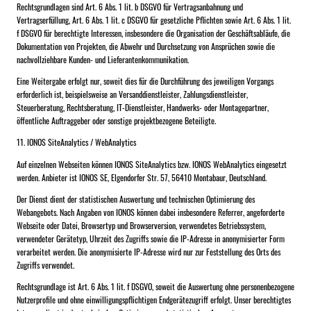
Rechtsgrundlagen sind Art. 6 Abs. 1 lit. b DSGVO für Vertragsanbahnung und
Vertragserfüllung, Art. 6 Abs. 1 lit. c DSGVO für gesetzliche Pflichten sowie Art. 6 Abs. 1 lit.
f DSGVO für berechtigte Interessen, insbesondere die Organisation der Geschäftsabläufe, die
Dokumentation von Projekten, die Abwehr und Durchsetzung von Ansprüchen sowie die
nachvollziehbare Kunden- und Lieferantenkommunikation.
Eine Weitergabe erfolgt nur, soweit dies für die Durchführung des jeweiligen Vorgangs
erforderlich ist, beispielsweise an Versanddienstleister, Zahlungsdienstleister,
Steuerberatung, Rechtsberatung, IT-Dienstleister, Handwerks- oder Montagepartner,
öffentliche Auftraggeber oder sonstige projektbezogene Beteiligte.
11. IONOS SiteAnalytics / WebAnalytics
Auf einzelnen Webseiten können IONOS SiteAnalytics bzw. IONOS WebAnalytics eingesetzt
werden. Anbieter ist IONOS SE, Elgendorfer Str. 57, 56410 Montabaur, Deutschland.
Der Dienst dient der statistischen Auswertung und technischen Optimierung des
Webangebots. Nach Angaben von IONOS können dabei insbesondere Referrer, angeforderte
Webseite oder Datei, Browsertyp und Browserversion, verwendetes Betriebssystem,
verwendeter Gerätetyp, Uhrzeit des Zugriffs sowie die IP-Adresse in anonymisierter Form
verarbeitet werden. Die anonymisierte IP-Adresse wird nur zur Feststellung des Orts des
Zugriffs verwendet.
Rechtsgrundlage ist Art. 6 Abs. 1 lit. f DSGVO, soweit die Auswertung ohne personenbezogene
Nutzerprofile und ohne einwilligungspflichtigen Endgerätezugriff erfolgt. Unser berechtigtes