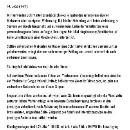
14. Google Fonts
Wir verwenden Schriftarten grundsätzlich lokal eingebunden auf unserem eigenen
Webserver oder im eigenen Webhosting. Bei lokaler Einbindung wird keine Verbindung zu
Servern von Google hergestellt und es werden beim Laden der Schriftarten keine
personenbezogenen Daten an Google übertragen. Für lokal eingebundene Schriftarten ist
keine Einwilligung in einen Google-Dienst erforderlich.
Sollten auf einzelnen Webseiten künftig externe Schriftarten direkt von Servern Dritter
geladen werden, erfolgt dies nur nach vorheriger Prüfung und, soweit erforderlich, nach
vorheriger Einwilligung.
15. Eingebettete Videos von YouTube oder Vimeo
Auf einzelnen Webseiten können Videos von YouTube oder Vimeo eingebettet sein. Anbieter
von YouTube ist Google Ireland Limited; Anbieter von Vimeo ist Vimeo.com, Inc. oder ein
verbundenes Unternehmen der Vimeo-Gruppe.
Eingebettete Videos werden erst aktiviert, wenn Sie hierin eingewilligt oder das Video aktiv
gestartet haben. Vorher erfolgt keine bewusste Datenübertragung durch uns an den
jeweiligen Videodienst. Nach Aktivierung können insbesondere IP-Adresse, Geräte- und
Browserdaten, aufgerufene Seite, Zeitpunkt des Abrufs und Interaktionsdaten an den
jeweiligen Anbieter übermittelt werden.
Rechtsgrundlagen sind § 25 Abs. 1 TDDDG und Art. 6 Abs. 1 lit. a DSGVO. Die Einwilligung