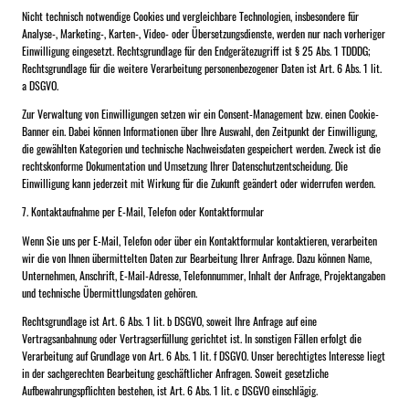
Nicht technisch notwendige Cookies und vergleichbare Technologien, insbesondere für
Analyse-, Marketing-, Karten-, Video- oder Übersetzungsdienste, werden nur nach vorheriger
Einwilligung eingesetzt. Rechtsgrundlage für den Endgerätezugriff ist § 25 Abs. 1 TDDDG;
Rechtsgrundlage für die weitere Verarbeitung personenbezogener Daten ist Art. 6 Abs. 1 lit.
a DSGVO.
Zur Verwaltung von Einwilligungen setzen wir ein Consent-Management bzw. einen Cookie-
Banner ein. Dabei können Informationen über Ihre Auswahl, den Zeitpunkt der Einwilligung,
die gewählten Kategorien und technische Nachweisdaten gespeichert werden. Zweck ist die
rechtskonforme Dokumentation und Umsetzung Ihrer Datenschutzentscheidung. Die
Einwilligung kann jederzeit mit Wirkung für die Zukunft geändert oder widerrufen werden.
7. Kontaktaufnahme per E-Mail, Telefon oder Kontaktformular
Wenn Sie uns per E-Mail, Telefon oder über ein Kontaktformular kontaktieren, verarbeiten
wir die von Ihnen übermittelten Daten zur Bearbeitung Ihrer Anfrage. Dazu können Name,
Unternehmen, Anschrift, E-Mail-Adresse, Telefonnummer, Inhalt der Anfrage, Projektangaben
und technische Übermittlungsdaten gehören.
Rechtsgrundlage ist Art. 6 Abs. 1 lit. b DSGVO, soweit Ihre Anfrage auf eine
Vertragsanbahnung oder Vertragserfüllung gerichtet ist. In sonstigen Fällen erfolgt die
Verarbeitung auf Grundlage von Art. 6 Abs. 1 lit. f DSGVO. Unser berechtigtes Interesse liegt
in der sachgerechten Bearbeitung geschäftlicher Anfragen. Soweit gesetzliche
Aufbewahrungspflichten bestehen, ist Art. 6 Abs. 1 lit. c DSGVO einschlägig.