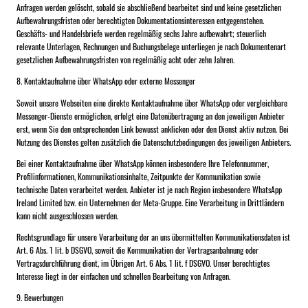
Anfragen werden gelöscht, sobald sie abschließend bearbeitet sind und keine gesetzlichen
Aufbewahrungsfristen oder berechtigten Dokumentationsinteressen entgegenstehen.
Geschäfts- und Handelsbriefe werden regelmäßig sechs Jahre aufbewahrt; steuerlich
relevante Unterlagen, Rechnungen und Buchungsbelege unterliegen je nach Dokumentenart
gesetzlichen Aufbewahrungsfristen von regelmäßig acht oder zehn Jahren.
8. Kontaktaufnahme über WhatsApp oder externe Messenger
Soweit unsere Webseiten eine direkte Kontaktaufnahme über WhatsApp oder vergleichbare
Messenger-Dienste ermöglichen, erfolgt eine Datenübertragung an den jeweiligen Anbieter
erst, wenn Sie den entsprechenden Link bewusst anklicken oder den Dienst aktiv nutzen. Bei
Nutzung des Dienstes gelten zusätzlich die Datenschutzbedingungen des jeweiligen Anbieters.
Bei einer Kontaktaufnahme über WhatsApp können insbesondere Ihre Telefonnummer,
Profilinformationen, Kommunikationsinhalte, Zeitpunkte der Kommunikation sowie
technische Daten verarbeitet werden. Anbieter ist je nach Region insbesondere WhatsApp
Ireland Limited bzw. ein Unternehmen der Meta-Gruppe. Eine Verarbeitung in Drittländern
kann nicht ausgeschlossen werden.
Rechtsgrundlage für unsere Verarbeitung der an uns übermittelten Kommunikationsdaten ist
Art. 6 Abs. 1 lit. b DSGVO, soweit die Kommunikation der Vertragsanbahnung oder
Vertragsdurchführung dient, im Übrigen Art. 6 Abs. 1 lit. f DSGVO. Unser berechtigtes
Interesse liegt in der einfachen und schnellen Bearbeitung von Anfragen.
9. Bewerbungen