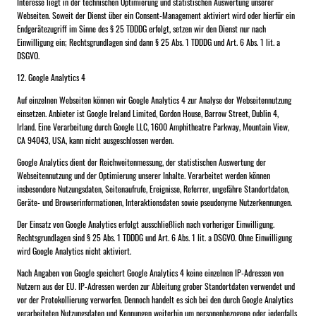
Interesse liegt in der technischen Optimierung und statistischen Auswertung unserer
Webseiten. Soweit der Dienst über ein Consent-Management aktiviert wird oder hierfür ein
Endgerätezugriff im Sinne des § 25 TDDDG erfolgt, setzen wir den Dienst nur nach
Einwilligung ein; Rechtsgrundlagen sind dann § 25 Abs. 1 TDDDG und Art. 6 Abs. 1 lit. a
DSGVO.
12. Google Analytics 4
Auf einzelnen Webseiten können wir Google Analytics 4 zur Analyse der Webseitennutzung
einsetzen. Anbieter ist Google Ireland Limited, Gordon House, Barrow Street, Dublin 4,
Irland. Eine Verarbeitung durch Google LLC, 1600 Amphitheatre Parkway, Mountain View,
CA 94043, USA, kann nicht ausgeschlossen werden.
Google Analytics dient der Reichweitenmessung, der statistischen Auswertung der
Webseitennutzung und der Optimierung unserer Inhalte. Verarbeitet werden können
insbesondere Nutzungsdaten, Seitenaufrufe, Ereignisse, Referrer, ungefähre Standortdaten,
Geräte- und Browserinformationen, Interaktionsdaten sowie pseudonyme Nutzerkennungen.
Der Einsatz von Google Analytics erfolgt ausschließlich nach vorheriger Einwilligung.
Rechtsgrundlagen sind § 25 Abs. 1 TDDDG und Art. 6 Abs. 1 lit. a DSGVO. Ohne Einwilligung
wird Google Analytics nicht aktiviert.
Nach Angaben von Google speichert Google Analytics 4 keine einzelnen IP-Adressen von
Nutzern aus der EU. IP-Adressen werden zur Ableitung grober Standortdaten verwendet und
vor der Protokollierung verworfen. Dennoch handelt es sich bei den durch Google Analytics
verarbeiteten Nutzungsdaten und Kennungen weiterhin um personenbezogene oder jedenfalls