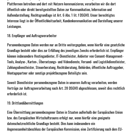
Plattformen betreiben und dort mit Nutzern kommunizieren, verarbeiten wir die dort
öffentlich oder direkt bereitgestellten Daten zur Kommunikation, Information und
Außendarstellung. Rechtsgrundlage ist Art. 6 Abs. 1 lit. f DSGVO. Unser berechtigtes
Interesse liegt in der Öffentlichkeitsarbeit, Kundenkommunikation und Darstellung unserer
Leistungen.
18. Empfänger und Auftragsverarbeiter
Personenbezogene Daten werden nur an Dritte weitergegeben, wenn hierfür eine gesetzliche
Grundlage besteht oder dies zur Erfüllung des jeweiligen Zwecks erforderlich ist. Empfänger
können insbesondere Hostinganbieter, IT-Dienstleister, Anbieter von Consent-Management-
Tools, Analyse-, Karten-, Übersetzungs- und Videodienste, Versand- und Logistikdienstleister,
Zahlungsdienstleister, Steuerberatung, Rechtsberatung, Behörden, öffentliche Auftraggeber,
Montagepartner oder sonstige projektbezogene Beteiligte sein.
Soweit Dienstleister personenbezogene Daten in unserem Auftrag verarbeiten, werden
Verträge zur Auftragsverarbeitung nach Art. 28 DSGVO abgeschlossen, soweit dies rechtlich
erforderlich ist.
19. Drittlandübermittlungen
Eine Übermittlung personenbezogener Daten in Staaten außerhalb der Europäischen Union
bzw. des Europäischen Wirtschaftsraums erfolgt nur, wenn hierfür eine geeignete
datenschutzrechtliche Grundlage besteht. Dies kann insbesondere ein
Angemessenheitsbeschluss der Europäischen Kommission, eine Zertifizierung nach dem EU-