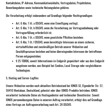
Kontaktdaten, IP-Adresse, Kommunikationsinhalte, Vertragsdaten, Projektdaten,
Bewerbungsdaten sowie technische Nutzungsdaten gehören.
Die Verarbeitung erfolgt insbesondere auf Grundlage folgender Rechtsgrundlagen:
Art. 6 Abs. 1 lit. a DSGVO, wenn eine Einwilligung vorliegt;
Art. 6 Abs. 1 lit. b DSGVO, wenn die Verarbeitung zur Vertragsanbahnung oder
Vertragserfüllung erforderlich ist;
Art. 6 Abs. 1 lit. c DSGVO, wenn gesetzliche Pflichten bestehen;
Art. 6 Abs. 1 lit. f DSGVO, wenn berechtigte Interessen an einem sicheren,
wirtschaftlichen und zweckmäßigen Betrieb unserer Webseiten und
Geschäftsprozesse bestehen und keine überwiegenden Interessen der betroffenen
Person entgegenstehen;
§ 25 TDDDG, soweit Informationen im Endgerät gespeichert oder aus dem Endgerät
ausgelesen werden, zum Beispiel bei Cookies, Local Storage oder vergleichbaren
Technologien.
5. Hosting und Server-Logfiles
Unsere Webseiten werden nach aktuellem Betriebsstand bei IONOS SE, Elgendorfer Str. 57,
56410 Montabaur, Deutschland, gehostet oder über IONOS-Produkte betrieben. IONOS
verarbeitet technische Daten als Hostinganbieter und technischer Dienstleister. Soweit
IONOS personenbezogene Daten in unserem Auftrag verarbeitet, erfolgt dies auf Grundlage
eines Vertrags zur Auftragsverarbeitung nach Art. 28 DSGVO.