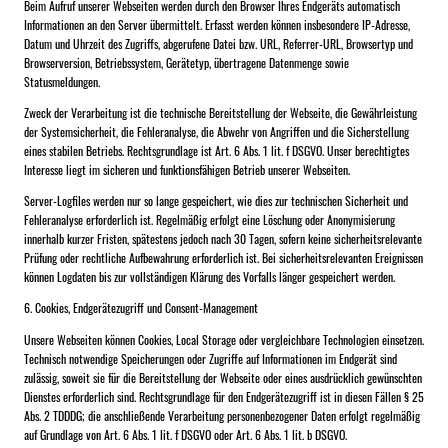
Beim Aufruf unserer Webseiten werden durch den Browser Ihres Endgeräts automatisch
Informationen an den Server übermittelt. Erfasst werden können insbesondere IP-Adresse,
Datum und Uhrzeit des Zugriffs, abgerufene Datei bzw. URL, Referrer-URL, Browsertyp und
Browserversion, Betriebssystem, Gerätetyp, übertragene Datenmenge sowie
Statusmeldungen.
Zweck der Verarbeitung ist die technische Bereitstellung der Webseite, die Gewährleistung
der Systemsicherheit, die Fehleranalyse, die Abwehr von Angriffen und die Sicherstellung
eines stabilen Betriebs. Rechtsgrundlage ist Art. 6 Abs. 1 lit. f DSGVO. Unser berechtigtes
Interesse liegt im sicheren und funktionsfähigen Betrieb unserer Webseiten.
Server-Logfiles werden nur so lange gespeichert, wie dies zur technischen Sicherheit und
Fehleranalyse erforderlich ist. Regelmäßig erfolgt eine Löschung oder Anonymisierung
innerhalb kurzer Fristen, spätestens jedoch nach 30 Tagen, sofern keine sicherheitsrelevante
Prüfung oder rechtliche Aufbewahrung erforderlich ist. Bei sicherheitsrelevanten Ereignissen
können Logdaten bis zur vollständigen Klärung des Vorfalls länger gespeichert werden.
6. Cookies, Endgerätezugriff und Consent-Management
Unsere Webseiten können Cookies, Local Storage oder vergleichbare Technologien einsetzen.
Technisch notwendige Speicherungen oder Zugriffe auf Informationen im Endgerät sind
zulässig, soweit sie für die Bereitstellung der Webseite oder eines ausdrücklich gewünschten
Dienstes erforderlich sind. Rechtsgrundlage für den Endgerätezugriff ist in diesen Fällen § 25
Abs. 2 TDDDG; die anschließende Verarbeitung personenbezogener Daten erfolgt regelmäßig
auf Grundlage von Art. 6 Abs. 1 lit. f DSGVO oder Art. 6 Abs. 1 lit. b DSGVO.