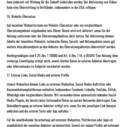
kann jederzeit mit Wirkung für die Zukunft widerrufen werden. Bei Aktivierung von Videos
kann eine Übermittlung in Drittländer, insbesondere in die USA, erfolgen.
16. Website-Übersetzer
Auf einzelnen Webseiten kann ein Website-Übersetzer oder ein vergleichbarer
Übersetzungsdienst eingebunden sein. Dieser Dienst wird erst aktiviert, wenn Sie der
Nutzung zustimmen oder die Übersetzungsfunktion aktiv nutzen. Bei Aktivierung können
Inhalte der besuchten Webseite, technische Daten, Sprach- und Nutzungsdaten sowie ggf.
weitere Interaktionsdaten an den Anbieter des Übersetzungsdienstes übermittelt werden.
Rechtsgrundlagen sind § 25 Abs. 1 TDDDG und Art. 6 Abs. 1 lit. a DSGVO. Eine Nutzung ohne
vorherige Einwilligung erfolgt nicht, soweit hierbei Daten an externe Anbieter übertragen
oder Informationen im Endgerät verarbeitet werden.
17. Externe Links, Social Media und externe Profile
Unsere Webseiten können Links zu externen Webseiten, Social-Media-Auftritten oder
Kommunikationsplattformen enthalten, insbesondere Facebook, LinkedIn, YouTube, TikTok,
WhatsApp oder vergleichbare Dienste. Wir verwenden keine automatisch ladenden Social-
Media-Plugins, die bereits beim Seitenaufruf Daten an soziale Netzwerke übertragen. Eine
Datenübertragung an externe Anbieter erfolgt erst, wenn Sie den jeweiligen Link bewusst
anklicken und die externe Seite oder App aufrufen.
Für die anschließende Verarbeitung auf externen Webseiten, Plattformen oder Apps ist
grundsätzlich der jeweilige Anbieter verantwortlich. Soweit wir eigene Profile auf externen